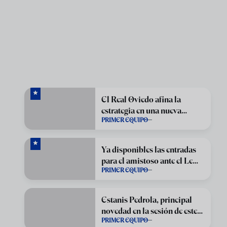
El Real Oviedo afina la
estrategia en una nueva
PRIMER EQUIPO
sesión en El Requexón
Ya disponibles las entradas
para el amistoso ante el Le
PRIMER EQUIPO
Havre
Estanis Pedrola, principal
novedad en la sesión de este
PRIMER EQUIPO
martes