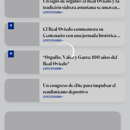
Un siglo de orgullo: el Real Oviedo y la
tradición sidrera asturiana se unen en
CENTENARIO
una solidaria celebración centenaria
El Real Oviedo conmemora su
Centenario con una jornada histórica en
CENTENARIO
el Carlos Tartiere
“Orgullo, Valor y Garra: 100 años del
Real Oviedo”
CENTENARIO
Un congreso de élite para impulsar el
rendimiento deportivo
CENTENARIO