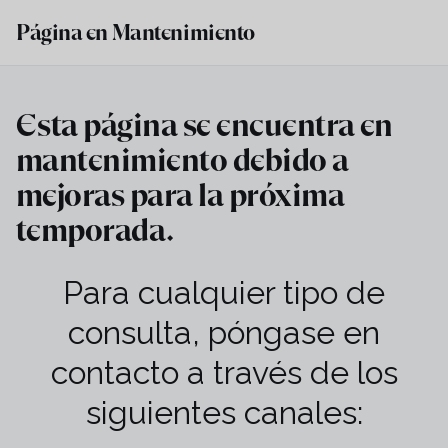
Skip to main content
Página en Mantenimiento
Esta página se encuentra en
mantenimiento debido a
mejoras para la próxima
temporada.
Para cualquier tipo de
consulta, póngase en
contacto a través de los
siguientes canales: