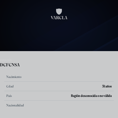
Skip to main content
VARELA
POSICIÓN
DEFENSA
Nacimiento
Edad
31 años
País
Región desconocida o no válida
Nacionalidad