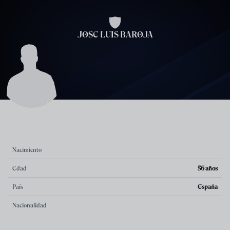
Skip to main content
JOSE LUIS BAROJA
Nacimiento
Edad
56 años
País
España
Nacionalidad