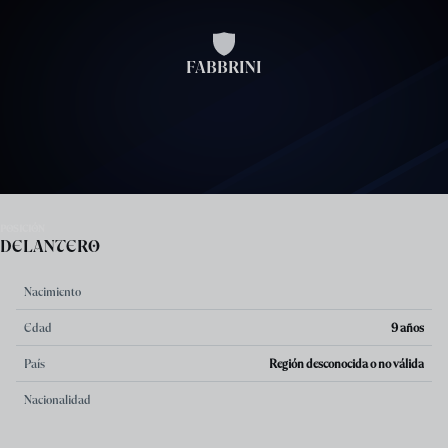
Skip to main content
FABBRINI
POSICIÓN
DELANTERO
Nacimiento
Edad
9 años
País
Región desconocida o no válida
Nacionalidad