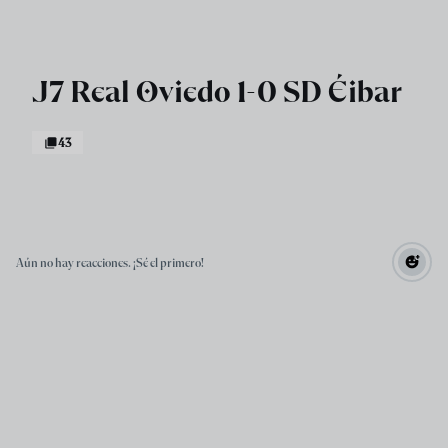
Skip to main content
J7 Real Oviedo 1-0 SD Éibar
43
Aún no hay reacciones. ¡Sé el primero!