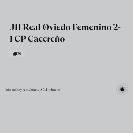
Skip to main content
J11 Real Oviedo Femenino 2-
1 CP Cacereño
39
Aún no hay reacciones. ¡Sé el primero!