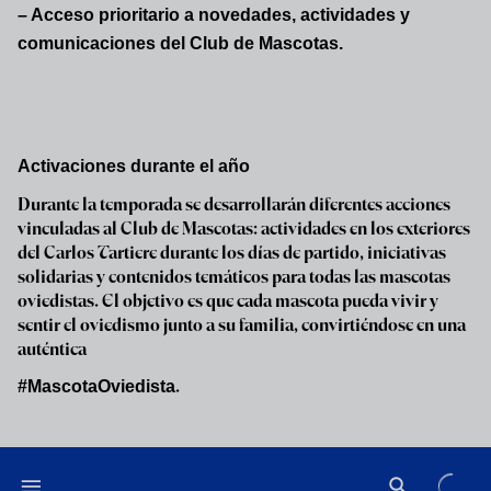
– Acceso prioritario a novedades, actividades y
comunicaciones del Club de Mascotas.
Una opción más completa para quienes quieran
disfrutar de ventajas ampliadas y de productos
oficiales del club con un coste de 60€. Incluye:
Activaciones durante el año
– Carnet físico personalizado del Club de Mascotas.
Durante la temporada se desarrollarán diferentes acciones
vinculadas al Club de Mascotas: actividades en los exteriores
– Sudadera oficial con los nuevos logos.
del Carlos Tartiere durante los días de partido, iniciativas
solidarias y contenidos temáticos para todas las mascotas
– Collar oficial del Club de Mascotas.
oviedistas. El objetivo es que cada mascota pueda vivir y
– 15 % de descuento en todas las clínicas MiVet de
sentir el oviedismo junto a su familia, convirtiéndose en una
auténtica
España.
.
#MascotaOviedista
– Acceso a sorteos, iniciativas especiales y acciones
exclusivas con MiVet durante la temporada.