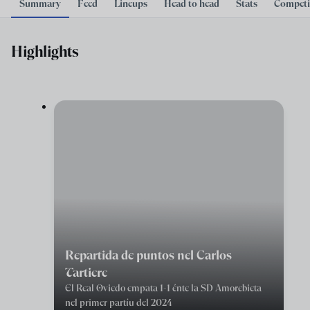
Summary
Feed
Lineups
Head to head
Stats
Competi
Highlights
Repartida de puntos nel Carlos
Tartiere
El Real Oviedo empata 1-1 énte la SD Amorebieta
nel primer partíu del 2024