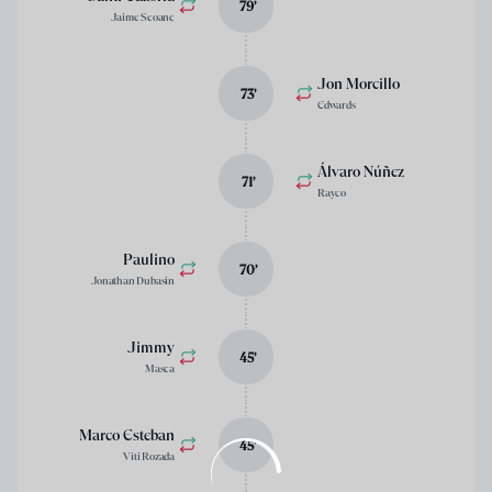
79
’
Jaime Seoane
Jon Morcillo
73
’
Edwards
Álvaro Núñez
71
’
Rayco
Paulino
70
’
Jonathan Dubasin
Jimmy
45
’
Masca
Marco Esteban
45
’
Viti Rozada