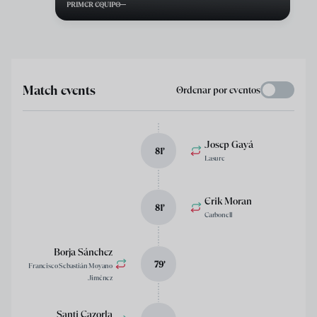
PRIMER EQUIPO
Match events
Ordenar por eventos
Josep Gayá
81
’
Lasure
Erik Moran
81
’
Carbonell
Borja Sánchez
79
’
Francisco Sebastián Moyano
Jiménez
Santi Cazorla