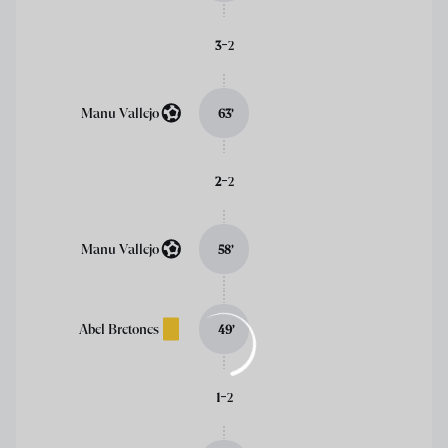
-
3
2
Manu Vallejo
63
’
-
2
2
Manu Vallejo
58
’
Abel Bretones
49
’
-
1
2