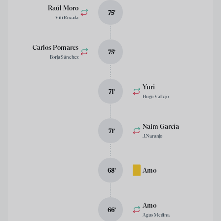
Raúl Moro
75
’
Viti Rozada
Carlos Pomares
75
’
Borja Sánchez
Yuri
71
’
Hugo Vallejo
Naim García
71
’
J. Naranjo
Amo
68
’
Amo
66
’
Agus Medina