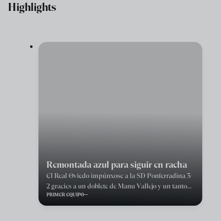
Highlights
Remontada azul para siguir en racha
El Real Oviedo impúnxose a la SD Ponferradina 3-
2 gracies a un doblete de Manu Vallejo y un tanto
PRIMER EQUIPO
de Viti nel segundu periodu