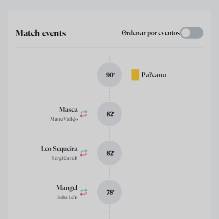
Match events
Ordenar por eventos
Pa?canu
90
’
Masca
82
’
Manu Vallejo
Leo Sequeira
82
’
Sergi Enrich
Mangel
78
’
Koba Leïn