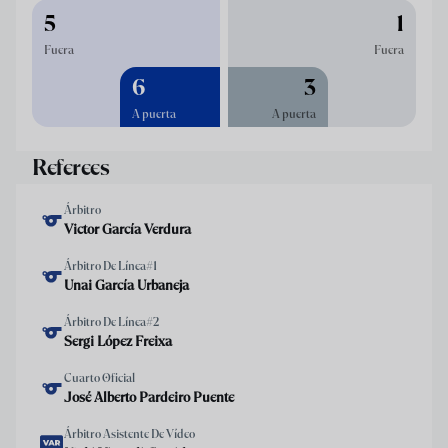
5
1
Fuera
Fuera
6
3
A puerta
A puerta
Referees
Árbitro
Victor García Verdura
Árbitro De Línea#1
Unai García Urbaneja
Árbitro De Línea#2
Sergi López Freixa
Cuarto Oficial
José Alberto Pardeiro Puente
Árbitro Asistente De Vídeo