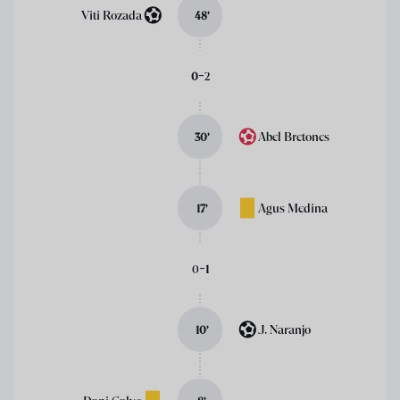
Viti Rozada
48
’
-
0
2
Abel Bretones
30
’
Agus Medina
17
’
-
0
1
J. Naranjo
10
’