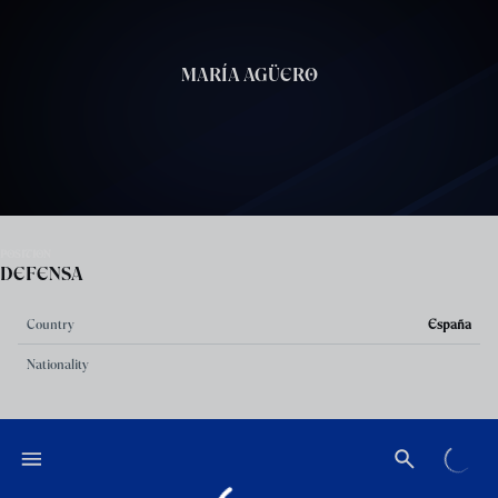
Skip to main content
MARÍA AGÜERO
POSITION
DEFENSA
Country
España
Nationality